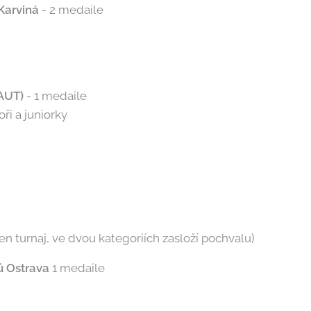
 Karviná
- 2 medaile
AUT)
- 1 medaile
ři a juniorky
en turnaj, ve dvou kategoriích zasloží pochvalu)
ů Ostrava
1 medaile