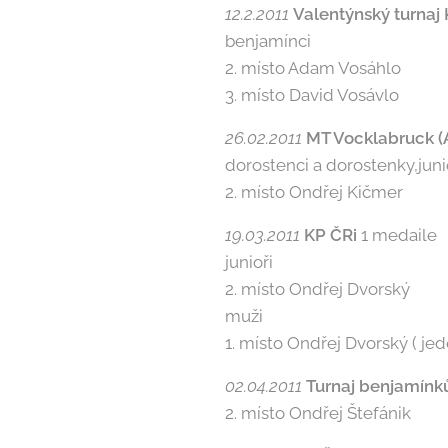
12.2.2011
Valen­týnský turnaj
benjamínci
2. místo Adam Vosáhlo
3. místo David Vosávlo
26.02.2011
MT Vocklabruck (
dorostenci a dorostenky,junio
2. místo Ondřej Kičmer
19.03.2011
KP ČRi
1 medaile
junioři
2. místo Ondřej Dvorský
muži
1. místo Ondřej Dvorský ( jed
02.04.2011
Tur­naj benjamínk
2. místo Ondřej Štefánik