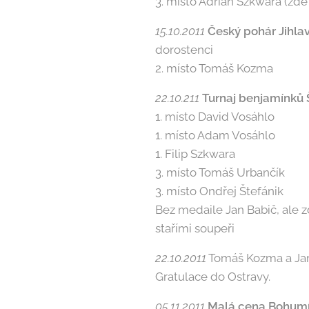
3. místo Adrian Szkwara (zde
15.10.2011
Český pohár Jihla
dorostenci
2. místo Tomáš Kozma
22.10.211
Turnaj benjamínků
1. místo David Vosáhlo
1. místo Adam Vosáhlo
1. Filip Szkwara
3. místo Tomáš Urbančík
3. místo Ondřej Štefánik
Bez medaile Jan Babič, ale z
stařími soupeři
22.10.2011
Tomáš Kozma a Jan
Gratulace do Ostravy.
05.11.2011
Malá cena Bohum