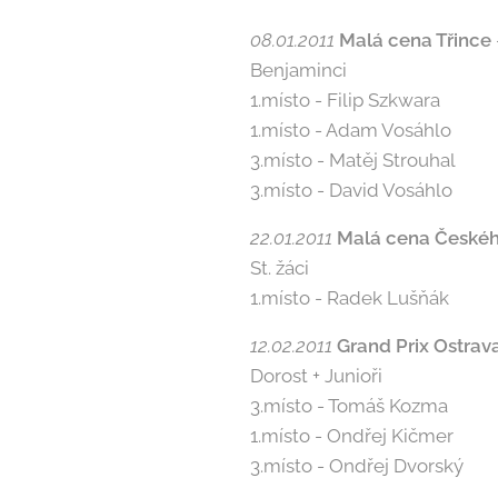
08.01.2011
Malá cena Třince
Benjaminci
1.místo - Filip Szkwara
1.místo - Adam Vosáhlo
3.místo - Matěj Strouhal
3.místo - David Vosáhlo
22.01.2011
Malá cena Českéh
St. žáci
1.místo - Radek Lušňák
12.02.2011
Grand Prix Ostrav
Dorost + Junioři
3.místo - Tomáš Kozma
1.místo - Ondřej Kičmer
3.místo - Ondřej Dvorský