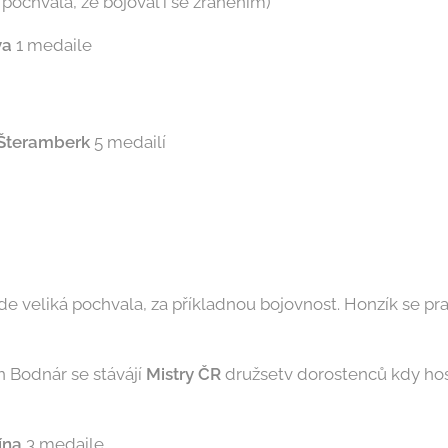
 pochvala, že bojoval i se zraněním)
va
1 medaile
 Šteramberk
5 medailí
de veliká pochvala, za příkladnou bojovnost. Honzík se pr
 Bodnár se stávájí
Mistry ČR
družsetv dorostenců kdy host
ína
3 medaile