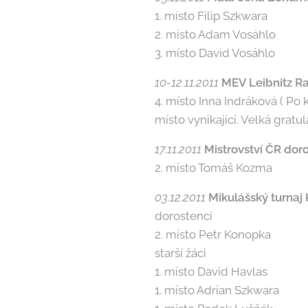
1. místo Filip Szkwara
2. místo Adam Vosáhlo
3. místo David Vosáhlo
10-12.11.2011
MEV Leibnitz R
4. místo Inna Indráková ( Po
místo vynikající. Velká gratul
17.11.2011
Mis­trovství ČR dor
2. místo Tomáš Kozma
03.12.2011
Mi­kulášský turnaj
dorostenci
2. místo Petr Konopka
starší žáci
1. místo David Havlas
1. místo Adrian Szkwara