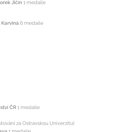
orek Jičín
1 medaile
j Karviná
6 medaile
ství ČR
1 medaile
stování za Ostravskou Univerzitu)
ava
1 medaile