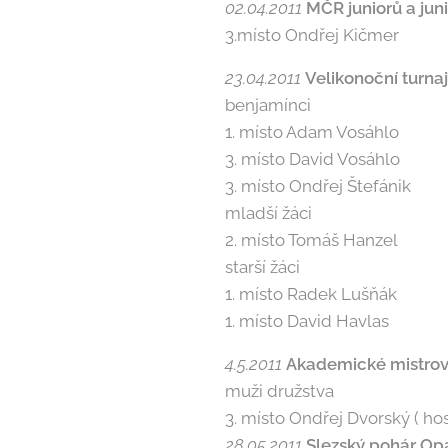
02.04.2011
MČR juniorů a juni
3.místo Ondřej Kičmer
23.04.2011
Ve­likonoční turna
benjamínci
1. místo Adam Vosáhlo
3. místo David Vosáhlo
3. místo Ondřej Štefánik
mladší žáci
2. místo Tomáš Hanzel
starší žáci
1. místo Radek Lušňák
1. místo David Havlas
4.5.2011
Akade­mické mistrov
muži družstva
3. místo Ondřej Dvorský ( ho
28.05.2011
Slez­ský pohár Op