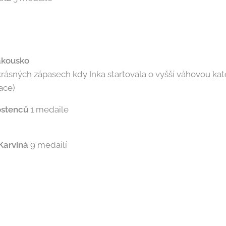
akousko
 krásných zápasech kdy Inka startovala o vyšší váhovou kat
ace)
ostenců
1 medaile
 Karviná
9 medailí