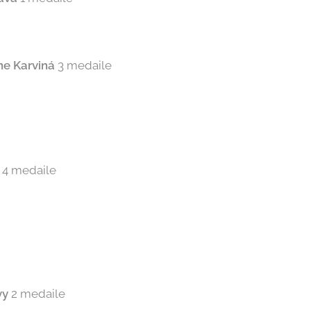
ne Karviná
3 medaile
4 medaile
vy
2 medaile