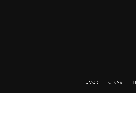
ÚVOD
O NÁS
T