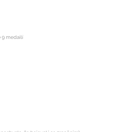
é
9 medailí